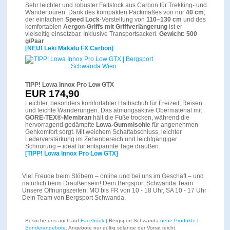
Sehr leichter und robuster Faltstock aus Carbon für Trekking- und
Wandertouren. Dank des kompakten Packmaßes von nur
40 cm
,
der einfachen
Speed Lock
-Verstellung von
110–130 cm
und des
komfortablen
Aergon-Griffs mit Griffverlängerung
ist er
vielseitig einsetzbar. Inklusive Transportsackerl.
Gewicht: 500
g/Paar
.
[NEU! Leki Makalu FX Carbon]
TIPP! Lowa Innox Pro Low GTX
EUR 174,90
Leichter, besonders komfortabler Halbschuh für Freizeit, Reisen
und leichte Wanderungen. Das atmungsaktive Obermaterial mit
GORE-TEX®-Membran
hält die Füße trocken, während die
hervorragend gedämpfte
Lowa-Gummisohle
für angenehmen
Gehkomfort sorgt. Mit weichem Schaftabschluss, leichter
Lederverstärkung im Zehenbereich und leichtgängiger
Schnürung – ideal für entspannte Tage draußen.
[TIPP! Lowa Innox Pro Low GTX]
Viel Freude beim Stöbern – online und bei uns im Geschäft – und
natürlich beim Draußensein! Dein Bergsport Schwanda Team
Unsere Öffnungszeiten: MO bis FR von 10 - 18 Uhr, SA 10 - 17 Uhr
Dein Team von Bergsport Schwanda.
Besuche uns auch auf
Facebook |
Bergsport Schwanda
neue Produkte
|
Sonderangebote
. Angebote nur gültig solange der Vorrat reicht.