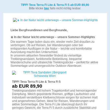
TIPP! Teva Terra Fi Lite & Terra Fi 5 ab EUR 89,90
Bitte klicke
hier
falls nicht richtig lesbar.
Liebe Bergfreundinnen und Bergfreunde,
☀️ In der Natur leicht unterwegs – unsere Sommer-Highlights
Die warmen Tage laden dazu ein, wieder mehr Zeit draußen zu
verbringen. Ob auf Reisen, bei Wanderungen oder bei
entspannten Ausflügen in die Natur – leichte und komfortable
Ausrüstung macht den Unterschied.
In unserem aktuellen Newsletter findest du vielseitige
Trekkingsandalen, funktionelle Bekleidung, bequeme
Wanderschuhe und ultraleichte Trekkingstöcke – perfekt für aktive
Sommertage und unvergessliche Outdoor-Abenteuer.
TIPP! Teva Terra Fi Lite & Terra Fi 5
ab EUR 89,90
Trekkingsandalen mit hohem Tragekomfort und hervorragender
Dämpfung. Weich gepolsterte Riemen, griffige Laufsohlen und
individuell verstellbare Klettverschlüsse sorgen für sicheren Halt
und angenehmes Gehen. Ideal für Reisen, Wanderungen und
aktive Sommertage. Die Terra Fi Lite überzeugt durch ihr
geringes Gewicht, die Terra Fi 5 durch zusätzliche Stabilität und